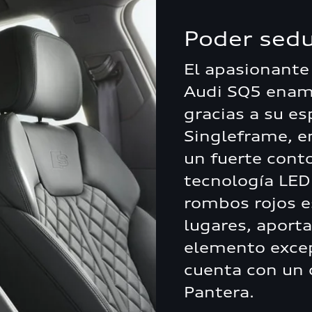
Poder sed
El apasionante
Audi SQ5 enamo
gracias a su es
Singleframe, e
un fuerte conto
tecnología LED
rombos rojos 
lugares, aport
elemento excep
cuenta con un 
Pantera.