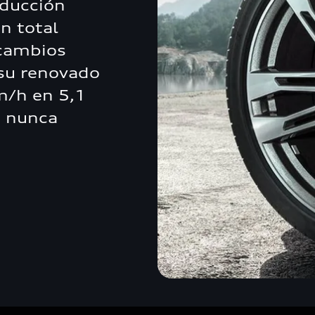
nducción
n total
 cambios
 su renovado
m/h en 5,1
s nunca