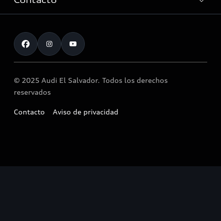
Contacto
Servicio Post Venta
Audi Motorsport
Accesorios originales Audi®
Atención al cliente
Noticias
Llamado a revisión airbag Takata
© 2025 Audi El Salvador. Todos los derechos
reservados
Contacto
Aviso de privacidad