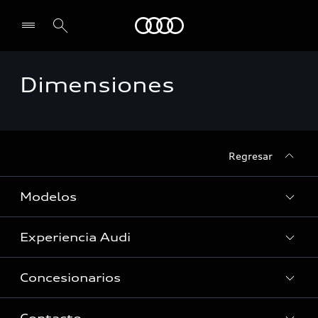
Audi
Dimensiones
Select dealer
Regresar
Modelos
Experiencia Audi
Ver Modelos
Concesionarios
Historia
Tecnologia quattro®