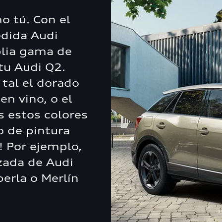
o tú. Con el
edida Audi
plia gama de
tu Audi Q2.
 tal el dorado
en vino, o el
s estos colores
 de pintura
! Por ejemplo,
zada de Audi
perla o Merlín