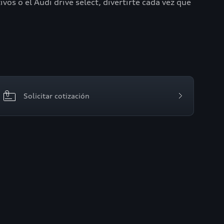
s o el Audi drive select, divertirte cada vez que
Solicitar cotización