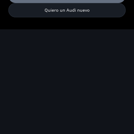
Quiero un Audi nuevo
Emisiones de CO₂ combinadas¹: 178-123 g/km (WLTP); Consumo
de combustible combinado¹: 7,9-4,7 l/100 km (WLTP). Solo están
disponibles para el vehículo los valores de consumo y emisiones
según WLTP y no según NEDC.
Destacados
Diseño
Experiencia de conducc