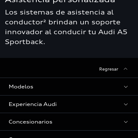
Los sistemas de asistencia al
conductor² brindan un soporte
innovador al conducir tu Audi A5
Sportback.
Regresar
Modelos
Experiencia Audi
Ver Modelos
Concesionarios
Historia
Tecnologia quattro®