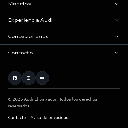
Modelos
Experiencia Audi
Ver Modelos
Concesionarios
Historia
Tecnologia quattro®
Contacto
Servicio Post Venta
Audi Motorsport
Accesorios originales Audi®
Atención al cliente
Noticias
Llamado a revisión airbag Takata
© 2025 Audi El Salvador. Todos los derechos
reservados
Contacto
Aviso de privacidad