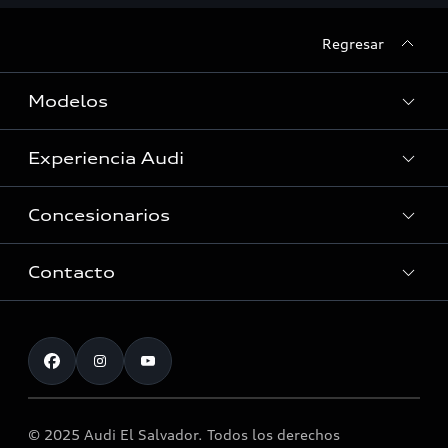
Regresar
Modelos
Experiencia Audi
Ver Modelos
Concesionarios
Historia
Tecnologia quattro®
Contacto
Servicio Post Venta
Audi Motorsport
Accesorios originales Audi®
Atención al cliente
Noticias
Llamado a revisión airbag Takata
© 2025 Audi El Salvador. Todos los derechos